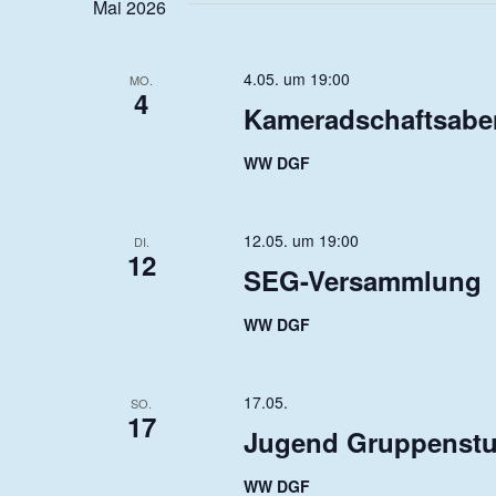
Mai 2026
4.05. um 19:00
MO.
4
Kameradschaftsab
WW DGF
12.05. um 19:00
DI.
12
SEG-Versammlung
WW DGF
17.05.
SO.
17
Jugend Gruppenst
WW DGF