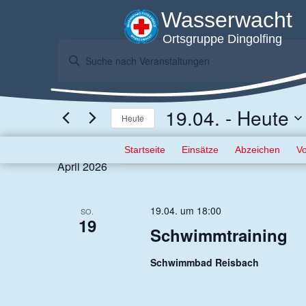
Wasserwacht
Ortsgruppe Dingolfing
Veranstaltungen
Veranstaltungen
Bitte
Suche
Schlüsselwort
eingeben.
und
Suche
19.04.
 - 
Heute
Heute
Ansichten,
nach
Veranstaltungen
Datum
Menü
Navigation
Zum Inhalt springen
Startseite
Einsätze
Abzeichen
Vo
Schlüsselwort.
wählen.
April 2026
19.04. um 18:00
SO.
19
Schwimmtraining
Schwimmbad Reisbach